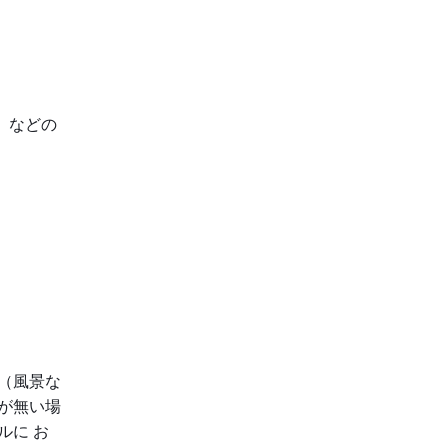
」などの
（風景な
が無い場
ルに お