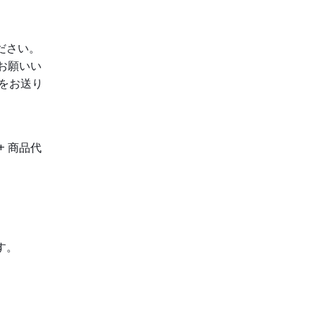
ださい。
にてお願いい
をお送り
+ 商品代
す。