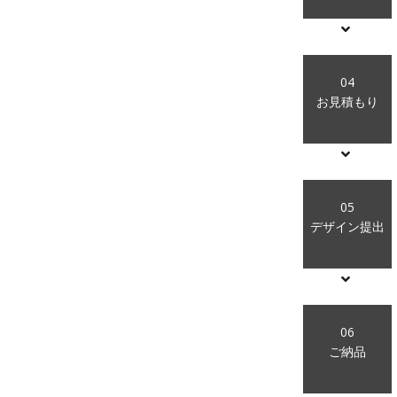
04
お見積もり
05
デザイン提出
06
ご納品