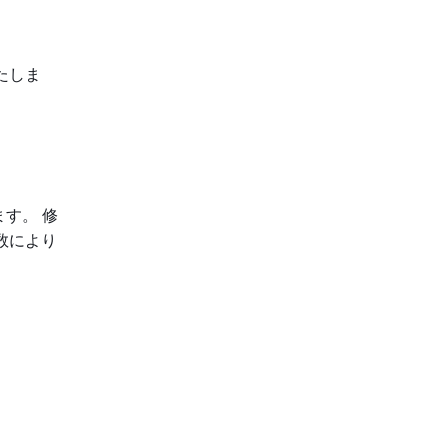
たしま
す。 修
数により
。