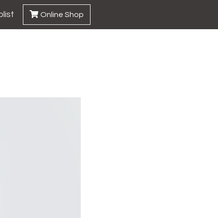
list
Online Shop