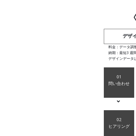
デザ
料金：データ調整費
納期：最短3 週
デザインデータはil
01
問い合わせ
02
ヒアリング